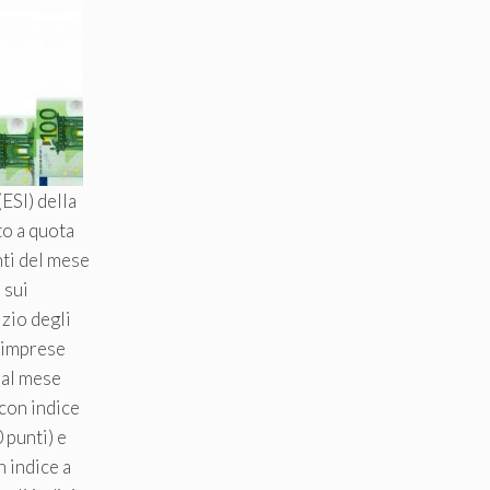
(ESI) della
to a quota
nti del mese
 sui
izio degli
 imprese
 al mese
(con indice
 punti) e
 indice a