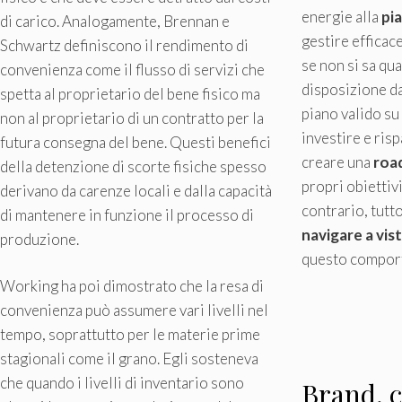
energie alla
pi
di carico. Analogamente, Brennan e
gestire efficac
Schwartz definiscono il rendimento di
se non si sa qua
convenienza come il flusso di servizi che
disposizione da
spetta al proprietario del bene fisico ma
piano valido s
non al proprietario di un contratto per la
investire e ris
futura consegna del bene. Questi benefici
creare una
roa
della detenzione di scorte fisiche spesso
propri obiettivi
derivano da carenze locali e dalla capacità
contrario, tutto
di mantenere in funzione il processo di
navigare a vis
produzione.
questo comport
Working ha poi dimostrato che la resa di
convenienza può assumere vari livelli nel
tempo, soprattutto per le materie prime
stagionali come il grano. Egli sosteneva
che quando i livelli di inventario sono
Brand, c