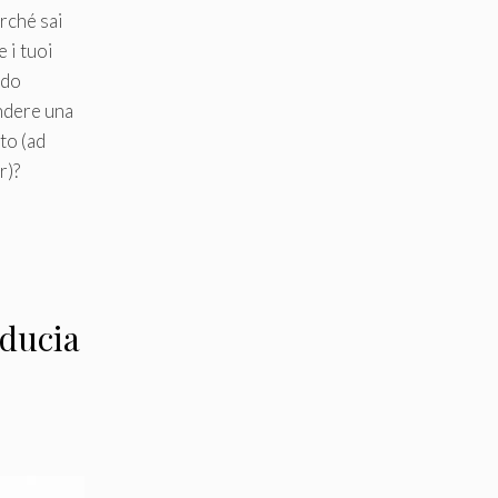
erché sai
 i tuoi
ndo
ndere una
to (ad
r)?
iducia