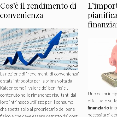
Cos’è il rendimento di
L’import
convenienza
pianific
finanzia
La nozione di “rendimenti di convenienza”
è stata introdotta per la prima volta da
Kaldor come il valore dei beni fisici,
Uno dei princip
contenuto nelle rimanenze risultanti dal
effettuato sull
loro intrinseco utilizzo per il consumo,
finanziario
imp
che spetta solo al proprietario del bene
necessità di de
fisico e che deve essere detratto dai costi