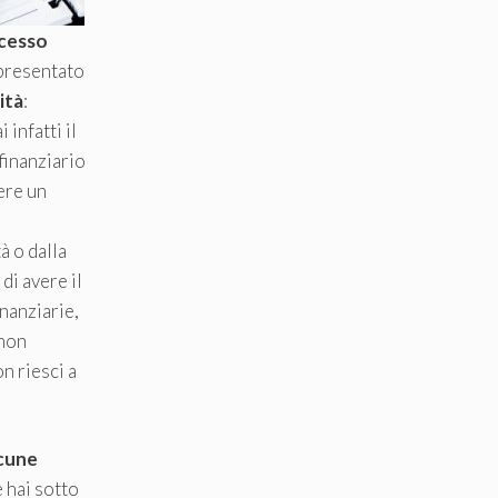
cesso
ppresentato
ità
:
infatti il
finanziario
ere un
à o dalla
di avere il
inanziarie,
 non
 riesci a
lcune
 hai sotto