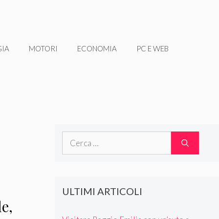
GIA
MOTORI
ECONOMIA
PC E WEB
Ricerca
per:
ULTIMI ARTICOLI
e,