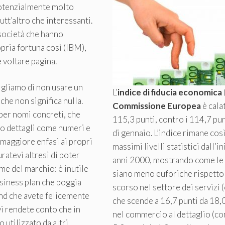
potenzialmente molto
utt’altro che interessanti.
società che hanno
opria fortuna così (IBM),
 voltare pagina.
sigliamo di non usare un
L’
indice di fiducia economica
he non significa nulla.
Commissione Europea
è cala
per nomi concreti, che
115,3 punti, contro i 114,7 pu
no dettagli come numeri e
di gennaio. L’indice rimane così
 maggiore enfasi ai propri
massimi livelli statistici dall’in
ratevi altresì di poter
anni 2000, mostrando come le
ome del marchio: è inutile
siano meno euforiche rispetto
siness plan che poggia
scorso nel settore dei servizi 
nd che avete felicemente
che scende a 16,7 punti da 18,0
vi rendete conto che in
nel commercio al dettaglio (con
o utilizzato da altri.