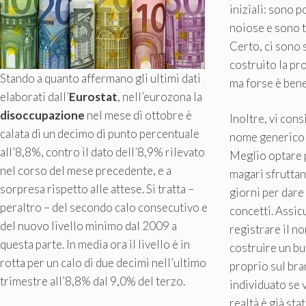
iniziali: sono 
noiose e sono t
Certo, ci sono 
costruito la pr
Stando a quanto affermano gli ultimi dati
ma forse è bene
elaborati dall’
Eurostat
, nell’eurozona la
disoccupazione
nel mese di ottobre è
Inoltre, vi con
calata di un decimo di punto percentuale
nome generico c
all’8,8%, contro il dato dell’8,9% rilevato
Meglio optare 
nel corso del mese precedente, e a
magari sfrutta
sorpresa rispetto alle attese. Si tratta –
giorni per dare
peraltro – del secondo calo consecutivo e
concetti. Assicu
del nuovo livello minimo dal 2009 a
registrare il n
questa parte. In media ora il livello è in
costruire un bu
rotta per un calo di due decimi nell’ultimo
proprio sul bra
trimestre all’8,8% dal 9,0% del terzo.
individuato se 
realtà è già stat