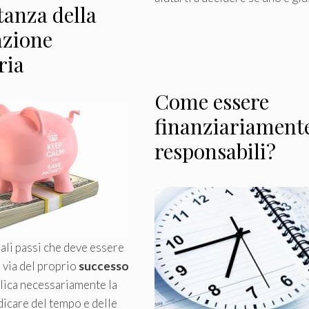
anza della
azione
ria
Come essere
finanziariament
responsabili?
ali passi che deve essere
a via del proprio
successo
lica necessariamente la
dicare del tempo e delle