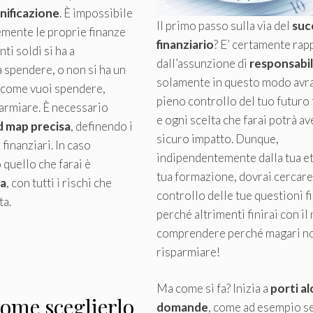
anificazione
. È impossibile
Il primo passo sulla via del
suc
emente le proprie finanze
finanziario
? E’ certamente ra
nti soldi si ha a
dall’assunzione di
responsabil
 spendere, o non si ha un
solamente in questo modo avrai 
u come vuoi spendere,
pieno controllo del tuo futuro 
parmiare. È necessario
e ogni scelta che farai potrà av
d map precisa
, definendo i
sicuro impatto. Dunque,
 finanziari. In caso
indipendentemente dalla tua et
 quello che farai è
tua formazione, dovrai cercare 
ta
, con tutti i rischi che
controllo delle tue questioni f
a.
perché altrimenti finirai con il
comprendere perché magari non
risparmiare!
Ma come si fa? Inizia a
porti a
ome sceglierlo
domande
, come ad esempio se