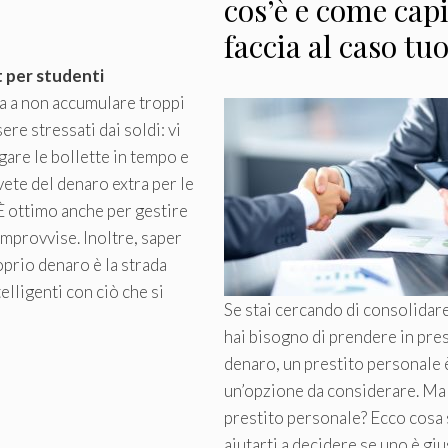
cos’è e come capi
faccia al caso tu
t
per
studenti
a a non accumulare troppi
ere stressati dai soldi: vi
gare le bollette in tempo e
ete del denaro extra per le
 È ottimo anche per gestire
improvvise. Inoltre, saper
oprio denaro è la strada
elligenti con ciò che si
Se stai cercando di consolidare 
hai bisogno di prendere in pres
denaro, un prestito personale 
un’opzione da considerare. Ma
prestito personale? Ecco cosa
aiutarti a decidere se uno è giu