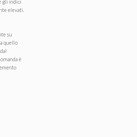
 gli indici
te elevati.
nte su
 a quello
 dal
domanda è
remento