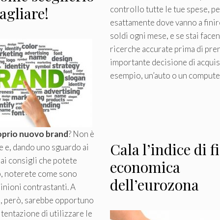
agliare!
controllo tutte le tue spese, p
esattamente dove vanno a finire
soldi ogni mese, e se stai face
ricerche accurate prima di pre
importante decisione di acquis
esempio, un’auto o un compute
roprio nuovo brand
? Non è
Cala l’indice di f
e e, dando uno sguardo ai
ai consigli che potete
economica
b, noterete come sono
dell’eurozona
nioni contrastanti. A
o, però, sarebbe opportuno
tentazione di utilizzare le