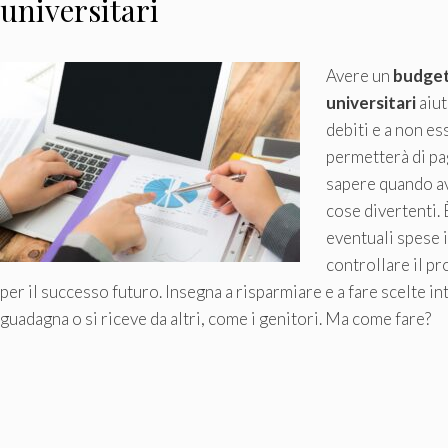
universitari
Avere un
budge
universitari
aiut
debiti e a non ess
permetterà di pa
sapere quando av
cose divertenti.
eventuali spese 
controllare il pr
per il successo futuro. Insegna a risparmiare e a fare scelte int
guadagna o si riceve da altri, come i genitori. Ma come fare?