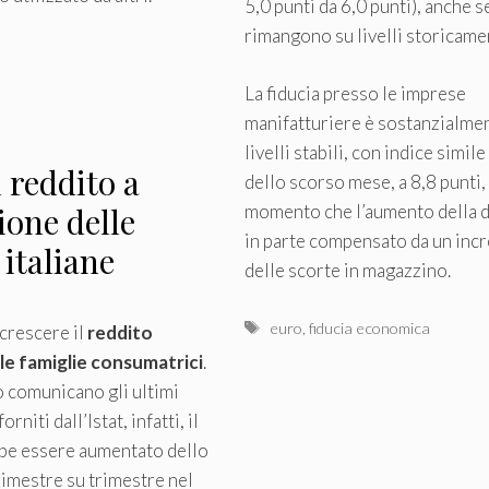
5,0 punti da 6,0 punti), anche se
rimangono su livelli storicamen
La fiducia presso le imprese
manifatturiere è sostanzialme
livelli stabili, con indice simile
l reddito a
dello scorso mese, a 8,8 punti,
momento che l’aumento della 
ione delle
in parte compensato da un inc
 italiane
delle scorte in magazzino.
Tag
euro
,
fiducia economica
a crescere il
reddito
lle famiglie consumatrici
.
 comunicano gli ultimi
niti dall’Istat, infatti, il
bbe essere aumentato dello
rimestre su trimestre nel