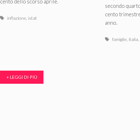
cento dello scorso aprile.
secondo quarto 
cento trimestre
Tag
inflazione
,
istat
anno.
Tag
famiglie
,
italia
+ LEGGI DI PIÙ