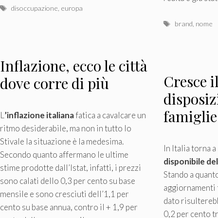
Tag
disoccupazione
,
europa
Tag
brand
,
nome
Inflazione, ecco le città
Cresce i
dove corre di più
disposiz
famiglie
L
’inflazione italiana
fatica a cavalcare un
ritmo desiderabile, ma non in tutto lo
Stivale la situazione è la medesima.
In Italia torna 
Secondo quanto affermano le ultime
disponibile de
stime prodotte dall’Istat, infatti, i prezzi
Stando a quanto
sono calati dello 0,3 per cento su base
aggiornamenti for
mensile e sono cresciuti dell’1,1 per
dato risultere
cento su base annua, contro il + 1,9 per
0,2 per cento t