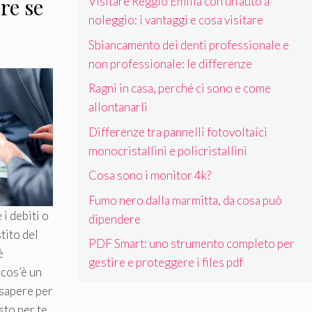
re se
Visitare Reggio Emilia con un’auto a
noleggio: i vantaggi e cosa visitare
o
Sbiancamento dei denti professionale e
non professionale: le differenze
Ragni in casa, perché ci sono e come
allontanarli
Differenze tra pannelli fotovoltaici
monocristallini e policristallini
Cosa sono i monitor 4k?
Fumo nero dalla marmitta, da cosa può
i debiti o
dipendere
tito del
PDF Smart: uno strumento completo per
è
gestire e proteggere i files pdf
 cos’è un
 sapere per
sto per te.