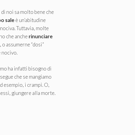
 di noi sa molto bene che
o sale
è un’abitudine
nociva. Tuttavia, molte
no che anche
rinunciare
, o assumerne “dosi”
 nocivo.
mo ha infatti bisogno di
consegue che se mangiamo
ad esempio, i crampi. O,
essi, giungere alla morte.