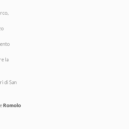
arco,
zo
mento
re la
ri di San
le
Romolo