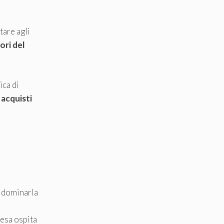
tare agli
ori del
ica di
 acquisti
A dominarla
iesa ospita