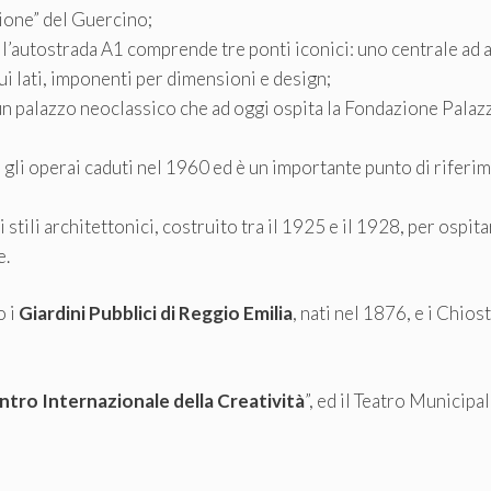
sione” del Guercino;
 l’autostrada A1 comprende tre ponti iconici: uno centrale ad 
 sui lati, imponenti per dimensioni e design;
è un palazzo neoclassico che ad oggi ospita la Fondazione Palaz
gli operai caduti nel 1960 ed è un importante punto di riferi
i stili architettonici, costruito tra il 1925 e il 1928, per ospita
e.
o i
Giardini Pubblici di Reggio Emilia
, nati nel 1876, e i Chiost
ntro Internazionale della Creatività
”, ed il Teatro Municipa