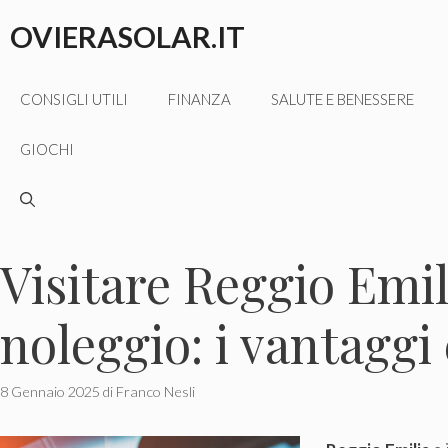
Vai
OVIERASOLAR.IT
al
contenuto
CONSIGLI UTILI
FINANZA
SALUTE E BENESSERE
GIOCHI
Visitare Reggio Emil
noleggio: i vantaggi 
8 Gennaio 2025
di
Franco Nesli