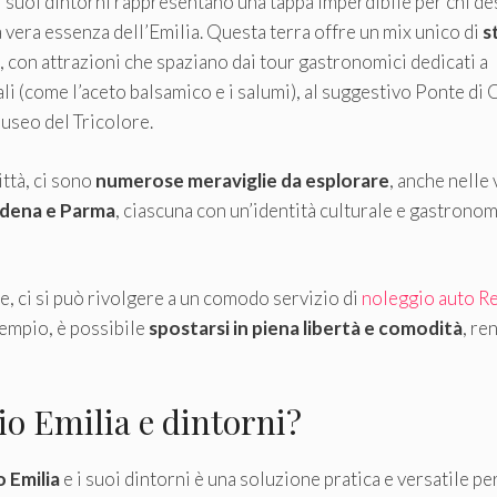
i suoi dintorni rappresentano una tappa imperdibile per chi de
 vera essenza dell’Emilia. Questa terra offre un mix unico di
s
, con attrazioni che spaziano dai tour gastronomici dedicati a
li (come l’aceto balsamico e i salumi), al suggestivo Ponte di 
Museo del Tricolore.
ittà, ci sono
numerose meraviglie da esplorare
, anche nelle 
ena e Parma
, ciascuna con un’identità culturale e gastronom
re, ci si può rivolgere a un comodo servizio di
noleggio auto R
sempio, è possibile
spostarsi in piena libertà e comodità
, r
io Emilia e dintorni?
 Emilia
e i suoi dintorni è una soluzione pratica e versatile pe