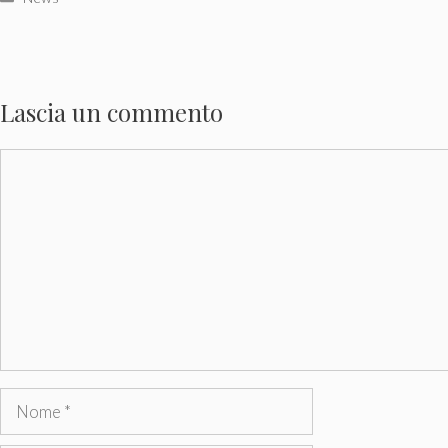
Lascia un commento
Commento
Nome