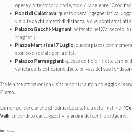
opere d’arte straordinarie, tra cui la celebre “Crocifis
Ponti di Calatrava
: questa opera ingegneristica lungo
visibile da chilometri di distanza, e due ponti strallati
Palazzo Becchi-Magnani
: edificato nel XVI secolo, 
Magnani;
Piazza Martiri del 7 Luglio
: questa piazza commemora 
storico e sociale per la città;
Palazzo Parmeggiani
: questo edificio riflette un mix d
varietà della collezione d’arte privata del suo fondator
Tra le altre attrazioni da visitare con un’auto a noleggio ci son
Pietro.
Da non perdere anche gli edifici Locatelli, trasformati nel “
Ce
Valli
, circondato dai suggestivi giardini del centro cittadino.
Categorie
News