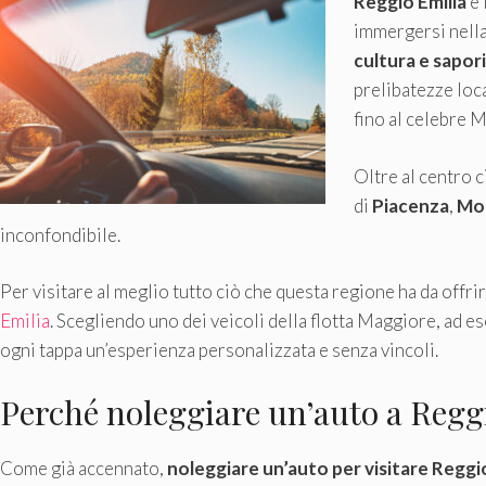
Reggio Emilia
e 
immergersi nella
cultura e sapori
prelibatezze loca
fino al celebre 
Oltre al centro c
di
Piacenza
,
Mod
inconfondibile.
Per visitare al meglio tutto ciò che questa regione ha da offri
Emilia
. Scegliendo uno dei veicoli della flotta Maggiore, ad e
ogni tappa un’esperienza personalizzata e senza vincoli.
Perché noleggiare un’auto a Regg
Come già accennato,
noleggiare un’auto per visitare Reggio