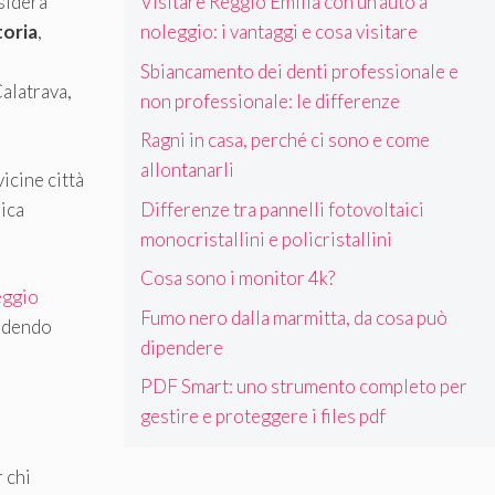
Visitare Reggio Emilia con un’auto a
sidera
noleggio: i vantaggi e cosa visitare
toria
,
Sbiancamento dei denti professionale e
Calatrava,
non professionale: le differenze
Ragni in casa, perché ci sono e come
allontanarli
vicine città
Differenze tra pannelli fotovoltaici
ica
monocristallini e policristallini
Cosa sono i monitor 4k?
eggio
Fumo nero dalla marmitta, da cosa può
endendo
dipendere
PDF Smart: uno strumento completo per
gestire e proteggere i files pdf
r chi