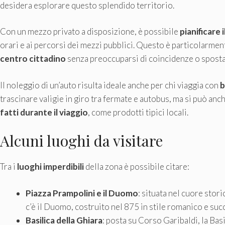
desidera esplorare questo splendido territorio.
Con un mezzo privato a disposizione, è possibile
pianificare 
orari e ai percorsi dei mezzi pubblici. Questo è particolarmen
centro cittadino
senza preoccuparsi di coincidenze o sposta
Il noleggio di un’auto risulta ideale anche per chi viaggia con
b
trascinare valigie in giro tra fermate e autobus, ma si può an
fatti durante il viaggio
, come prodotti tipici locali.
Alcuni luoghi da visitare
Tra i
luoghi imperdibili
della zona è possibile citare:
Piazza Prampolini e il Duomo
: situata nel cuore stor
c’è il Duomo, costruito nel 875 in stile romanico e s
Basilica della Ghiara
: posta su Corso Garibaldi, la Bas