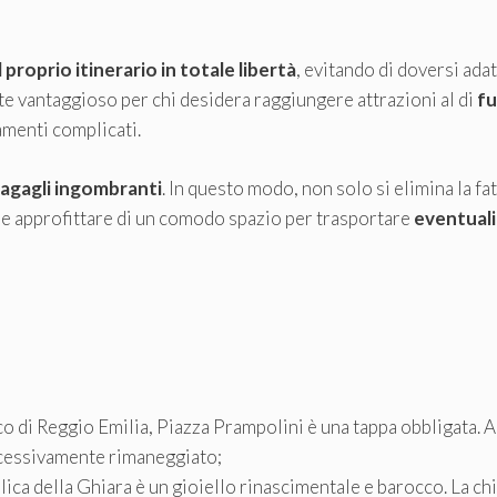
il proprio itinerario
in totale libertà
, evitando di doversi adat
te vantaggioso per chi desidera raggiungere attrazioni al di
fu
menti complicati.
agagli ingombranti
. In questo modo, non solo si elimina la fat
che approfittare di un comodo spazio per trasportare
eventuali
ico di Reggio Emilia, Piazza Prampolini è una tappa obbligata. 
uccessivamente rimaneggiato;
ilica della Ghiara è un gioiello rinascimentale e barocco. La ch