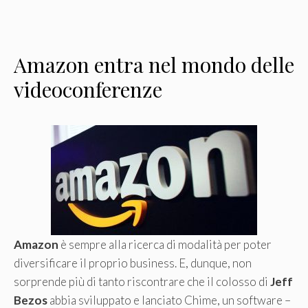
Amazon entra nel mondo delle
videoconferenze
Amazon
è sempre alla ricerca di modalità per poter
diversificare il proprio business. E, dunque, non
sorprende più di tanto riscontrare che il colosso di
Jeff
Bezos
abbia sviluppato e lanciato Chime, un software –