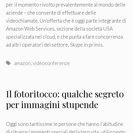
per il momento rivolto prevalentemente al mondo delle
aziende – che consente di effettuare delle
videochiamate. Un’offerta che è oggi parte integrante di
Amazon Web Services, sezione della società USA
specializzata nel cloud, e che punta a fare concorrenza
ad altri operatori del settore, Skype in primis.
Tag
amazon
,
videoconferenze
Il fotoritocco: qualche segreto
per immagini stupende
Oggi sono tantissime le persone che hanno l’abitudine
di ritrarre i momenti speciali della loro vita, utilizzando