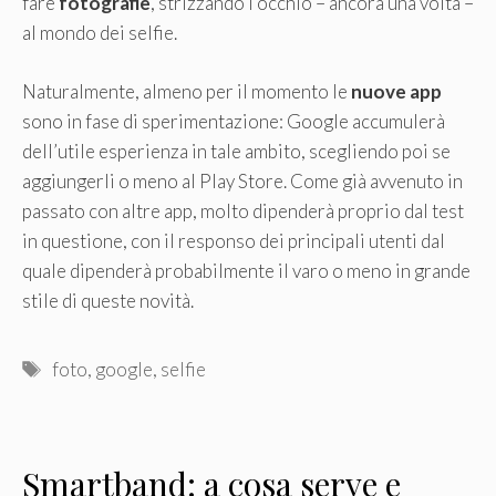
fare
fotografie
, strizzando l’occhio – ancora una volta –
al mondo dei selfie.
Naturalmente, almeno per il momento le
nuove app
sono in fase di sperimentazione: Google accumulerà
dell’utile esperienza in tale ambito, scegliendo poi se
aggiungerli o meno al Play Store. Come già avvenuto in
passato con altre app, molto dipenderà proprio dal test
in questione, con il responso dei principali utenti dal
quale dipenderà probabilmente il varo o meno in grande
stile di queste novità.
Tag
foto
,
google
,
selfie
Smartband: a cosa serve e