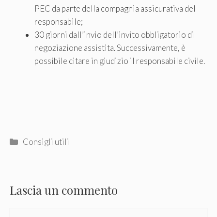
PEC da parte della compagnia assicurativa del
responsabile;
30 giorni dall’invio dell’invito obbligatorio di
negoziazione assistita. Successivamente, è
possibile citare in giudizio il responsabile civile.
Categorie
Consigli utili
Lascia un commento
Commento