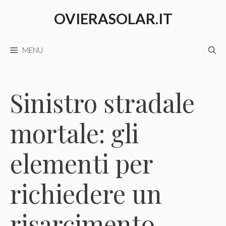
Vai
OVIERASOLAR.IT
al
contenuto
MENU
Sinistro stradale
mortale: gli
elementi per
richiedere un
risarcimento