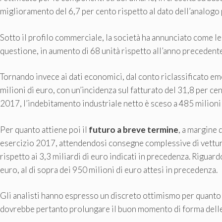
miglioramento del 6,7 per cento rispetto al dato dell’analogo
Sotto il profilo commerciale, la società ha annunciato come l
questione, in aumento di 68 unità rispetto all’anno precedente
Tornando invece ai dati economici, dal conto riclassificato e
milioni di euro, con un’incidenza sul fatturato del 31,8 per cen
2017, l’indebitamento industriale netto è sceso a 485 milioni 
Per quanto attiene poi il
futuro a breve termine
, a margine d
esercizio 2017, attendendosi consegne complessive di vetture 
rispetto ai 3,3 miliardi di euro indicati in precedenza. Riguardo
euro, al di sopra dei 950 milioni di euro attesi in precedenza.
Gli analisti hanno espresso un discreto ottimismo per quanto 
dovrebbe pertanto prolungare il buon momento di forma delle