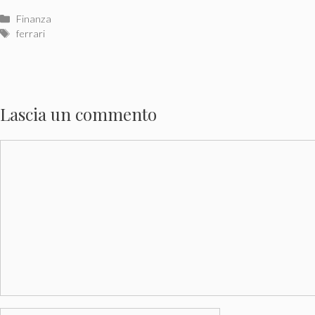
Categorie
Finanza
Tag
ferrari
Lascia un commento
Commento