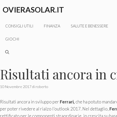
Vai
OVIERASOLAR.IT
al
contenuto
CONSIGLI UTILI
FINANZA
SALUTE E BENESSERE
GIOCHI
Risultati ancora in c
10 Novembre 2017
di
roberto
Risultati ancora in sviluppo per
Ferrari,
che ha potuto mandare 
per poter rivedere al rialzo l’outlook 2017. Nel dettaglio,
Fer
rettificato per le componenti straordinarie, in crescita su base