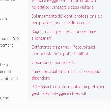
Visitare Reggio Emilia con un’auto a
noleggio: i vantaggi e cosa visitare
Sbiancamento dei denti professionale e
o in
non professionale: le differenze
Ragni in casa, perché ci sono e come
allontanarli
o pari a 266
ettembre
Differenze tra pannelli fotovoltaici
monocristallini e policristallini
Cosa sono i monitor 4k?
ntero
Fumo nero dalla marmitta, da cosa può
oramento
dipendere
1 miliari di
PDF Smart: uno strumento completo per
gestire e proteggere i files pdf
o, che