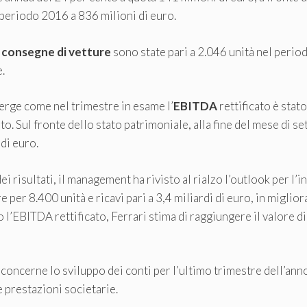
 periodo 2016 a 836 milioni di euro.
e
consegne di vetture
sono state pari a 2.046 unità nel period
.
merge come nel trimestre in esame l’
EBITDA
rettificato è stat
to. Sul fronte dello stato patrimoniale, alla fine del mese di s
di euro.
ei risultati, il management ha rivisto al rialzo l’outlook per l’i
per 8.400 unità e ricavi pari a 3,4 miliardi di euro, in migli
 l’EBITDA rettificato, Ferrari stima di raggiungere il valore di 
concerne lo sviluppo dei conti per l’ultimo trimestre dell’ann
 prestazioni societarie.