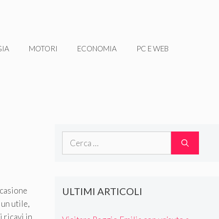
GIA
MOTORI
ECONOMIA
PC E WEB
Ricerca
per:
ULTIMI ARTICOLI
ccasione
un utile,
 ricavi in