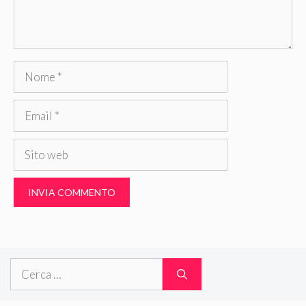
Nome
Email
Sito
web
Ricerca
per: