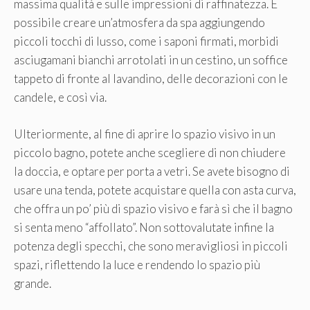
massima qualità e sulle impressioni di raffinatezza. È
possibile creare un’atmosfera da spa aggiungendo
piccoli tocchi di lusso, come i saponi firmati, morbidi
asciugamani bianchi arrotolati in un cestino, un soffice
tappeto di fronte al lavandino, delle decorazioni con le
candele, e così via.
Ulteriormente, al fine di aprire lo spazio visivo in un
piccolo bagno, potete anche scegliere di non chiudere
la doccia, e optare per porta a vetri. Se avete bisogno di
usare una tenda, potete acquistare quella con asta curva,
che offra un po’ più di spazio visivo e farà sì che il bagno
si senta meno “affollato”. Non sottovalutate infine la
potenza degli specchi, che sono meravigliosi in piccoli
spazi, riflettendo la luce e rendendo lo spazio più
grande.