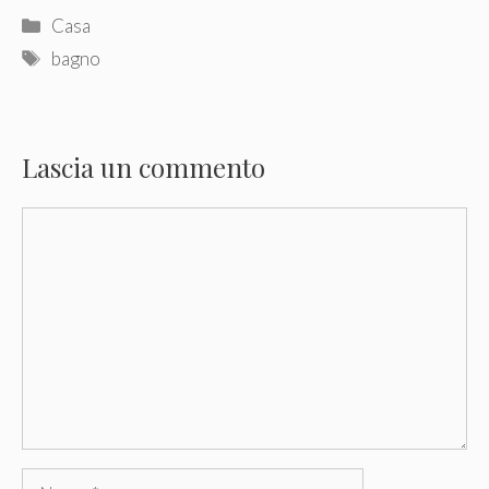
Categorie
Casa
Tag
bagno
Lascia un commento
Commento
Nome