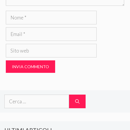
Nome
Email
Sito
web
Ricerca
per: