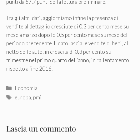
punti da 57,7 punti della lettura preliminare.
Tra gli altri dati, aggiorniamo infine la presenza di
vendite al dettaglio cresciute di 0,3 per cento mese su
mese a marzo dopo lo 0,5 per cento mese su mese del
periodo precedente. Il dato lascia le vendite di beni, al
netto delle auto, in crescita di 0,3 per cento su
trimestre nel primo quarto dell’anno, in rallentamento
rispetto a fine 2016.
Categorie
Economia
Tag
europa
,
pmi
Lascia un commento