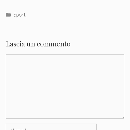
Categorie
Sport
Lascia un commento
Commento
Nome