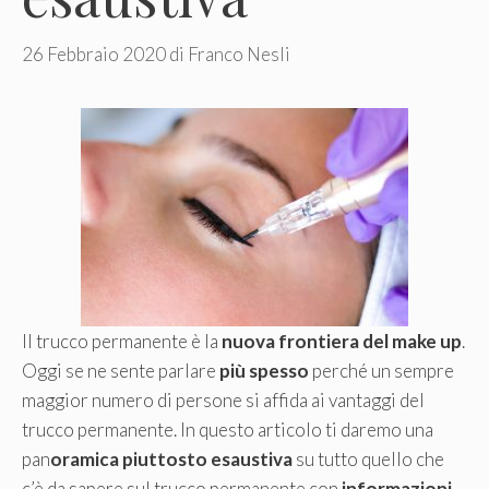
26 Febbraio 2020
di
Franco Nesli
Il trucco permanente è la
nuova frontiera del make up
.
Oggi se ne sente parlare
più spesso
perché un sempre
maggior numero di persone si affida ai vantaggi del
trucco permanente. In questo articolo ti daremo una
pan
oramica piuttosto esaustiva
su tutto quello che
c’è da sapere sul trucco permanente con
informazioni