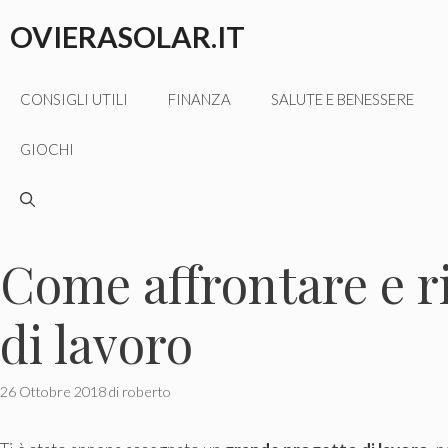
Vai
OVIERASOLAR.IT
al
contenuto
CONSIGLI UTILI
FINANZA
SALUTE E BENESSERE
GIOCHI
Come affrontare e ri
di lavoro
26 Ottobre 2018
di
roberto