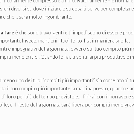
particolarmente complesso e ampio. Naturalmente – è normale!
ieri diversi su dove iniziare e su cosa ti serve per completare 
 fare che… sarà molto ingombrante.
da fare
è che sono travolgenti e ti impediscono di essere prod
mportanti. Invece, mantieni i tuoi to-to-list in maniera snella,
anti e impegnativi della giornata, ovvero sul tuo compito più i
mpiti meno critici. Quando lo fai, ti sentirai più produttivo e 
lmeno uno dei tuoi “compiti più importanti” sia correlato ai t
fronta il tuo compito più importante la mattina presto, quando sar
i di loro per più del tempo previsto e… finirai con il non avere 
bile, e il resto della giornata sarà libera per compiti meno gra