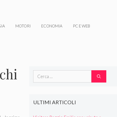
GIA
MOTORI
ECONOMIA
PC E WEB
ichi
Ricerca
per:
ULTIMI ARTICOLI