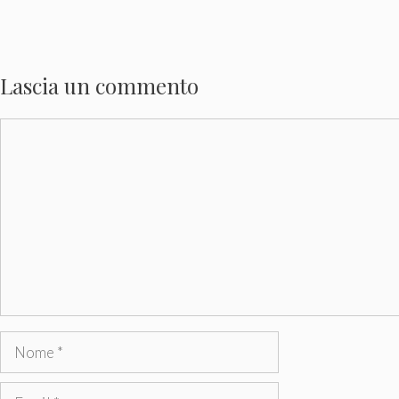
Lascia un commento
Commento
Nome
Email