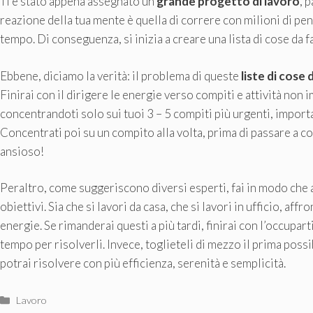
Ti è stato appena assegnato un
grande progetto di lavoro
, 
reazione della tua mente è quella di correre con milioni di pens
tempo. Di conseguenza, si inizia a creare una lista di cose da
Ebbene, diciamo la verità: il problema di queste
liste di cose 
Finirai con il dirigere le energie verso compiti e attività non i
concentrandoti solo sui tuoi 3 – 5 compiti più urgenti, import
Concentrati poi su un compito alla volta, prima di passare a co
ansioso!
Peraltro, come suggeriscono diversi esperti, fai in modo che a
obiettivi. Sia che si lavori da casa, che si lavori in ufficio, af
energie. Se rimanderai questi a più tardi, finirai con l’occupart
tempo per risolverli. Invece, toglieteli di mezzo il prima possi
potrai risolvere con più efficienza, serenità e semplicità.
Categorie
Lavoro