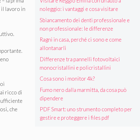
Visitare Reggio Emilia con un’auto a
 – la prima
noleggio: i vantaggi e cosa visitare
il lavoro in
Sbiancamento dei denti professionale e
non professionale: le differenze
uttivo.
Ragni in casa, perché ci sono e come
allontanarli
mportante.
Differenze tra pannelli fotovoltaici
meno
monocristallini e policristallini
Cosa sono i monitor 4k?
uoi
Fumo nero dalla marmitta, da cosa può
ai ricco di
dipendere
sufficiente
PDF Smart: uno strumento completo per
vosi, che
gestire e proteggere i files pdf