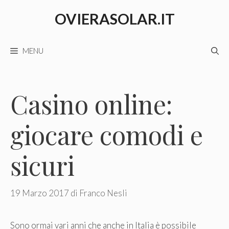
Vai
OVIERASOLAR.IT
al
contenuto
MENU
Casino online:
giocare comodi e
sicuri
19 Marzo 2017
di
Franco Nesli
Sono ormai vari anni che anche in Italia è possibile