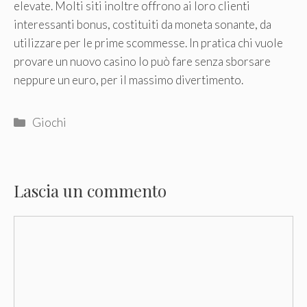
elevate. Molti siti inoltre offrono ai loro clienti
interessanti bonus, costituiti da moneta sonante, da
utilizzare per le prime scommesse. In pratica chi vuole
provare un nuovo casino lo può fare senza sborsare
neppure un euro, per il massimo divertimento.
Categorie
Giochi
Lascia un commento
Commento