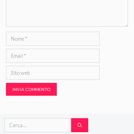
Nome
Email
Sito
web
Ricerca
per: