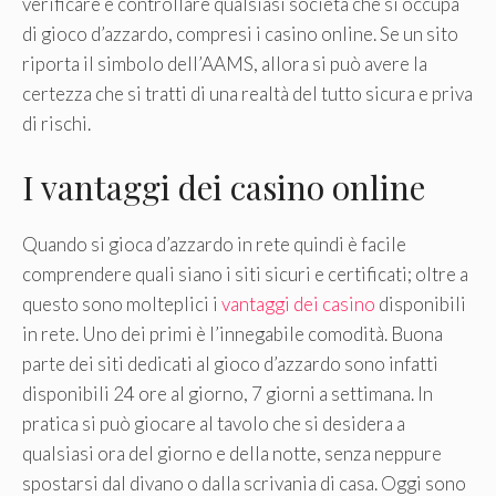
verificare e controllare qualsiasi società che si occupa
di gioco d’azzardo, compresi i casino online. Se un sito
riporta il simbolo dell’AAMS, allora si può avere la
certezza che si tratti di una realtà del tutto sicura e priva
di rischi.
I vantaggi dei casino online
Quando si gioca d’azzardo in rete quindi è facile
comprendere quali siano i siti sicuri e certificati; oltre a
questo sono molteplici i
vantaggi dei casino
disponibili
in rete. Uno dei primi è l’innegabile comodità. Buona
parte dei siti dedicati al gioco d’azzardo sono infatti
disponibili 24 ore al giorno, 7 giorni a settimana. In
pratica si può giocare al tavolo che si desidera a
qualsiasi ora del giorno e della notte, senza neppure
spostarsi dal divano o dalla scrivania di casa. Oggi sono