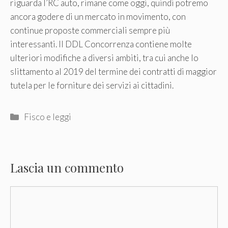
riguarda l’RC auto, rimane come oggi, quindi potremo
ancora godere di un mercato in movimento, con
continue proposte commerciali sempre più
interessanti. Il DDL Concorrenza contiene molte
ulteriori modifiche a diversi ambiti, tra cui anche lo
slittamento al 2019 del termine dei contratti di maggior
tutela per le forniture dei servizi ai cittadini.
Categorie
Fisco e leggi
Lascia un commento
Commento