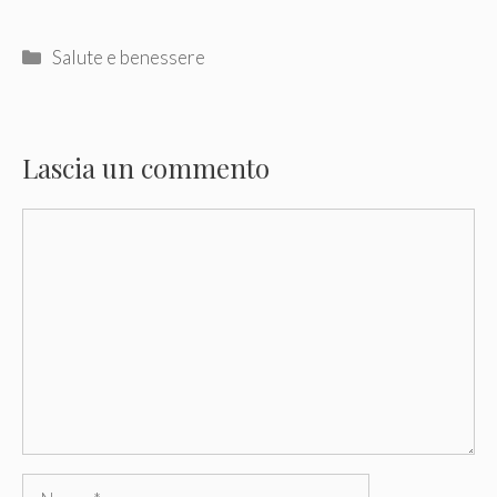
Categorie
Salute e benessere
Lascia un commento
Commento
Nome