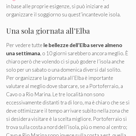
in base alle proprie esigenze, si può iniziare ad
organizzare il soggiorno su quest’incantevole isola.
Una sola giornata all’Elba
Per vedere tutte
le bellezze dell’Elba serve almeno
una settimana
, o 10 giorni sarebbero ancora meglio. È
chiaro però che volendo ci si può godere l’isola anche
solo per un sabato o una domenica diversi dal solito.
Per organizzare la giornata all’Elba è importante
valutare al meglio dove sbarcare, se a Portoferraio, a
Cavo o a Rio Marina. Le tre località non sono
eccessivamente distanti tra di loro, ma è chiaro che se si
deve ottimizzare il tempo arrivare subito nella zona che
si desidera visitare è la scelta migliore. Portoferraio si
trova sulla costa a nord dell’isola, più o meno al centro;
Cavo e Rio Marina sono invece sulla costa a est, quella