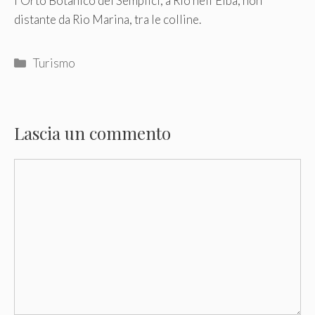
l’Orto Botanico dei Semplici, a Rio nell’Elba, non
distante da Rio Marina, tra le colline.
Categorie
Turismo
Lascia un commento
Commento