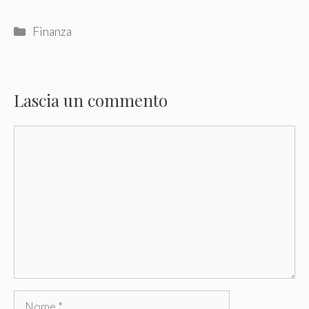
Categorie
Finanza
Lascia un commento
Commento
Nome