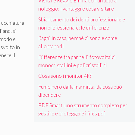
Visitare Reggio Emilia con un’auto a
noleggio: i vantaggi e cosa visitare
Sbiancamento dei denti professionale e
arecchiatura
non professionale: le differenze
liane, si
Ragni in casa, perché ci sono e come
comodo e
allontanarli
ò svolto in
nere il
Differenze tra pannelli fotovoltaici
monocristallini e policristallini
Cosa sono i monitor 4k?
Fumo nero dalla marmitta, da cosa può
dipendere
PDF Smart: uno strumento completo per
gestire e proteggere i files pdf