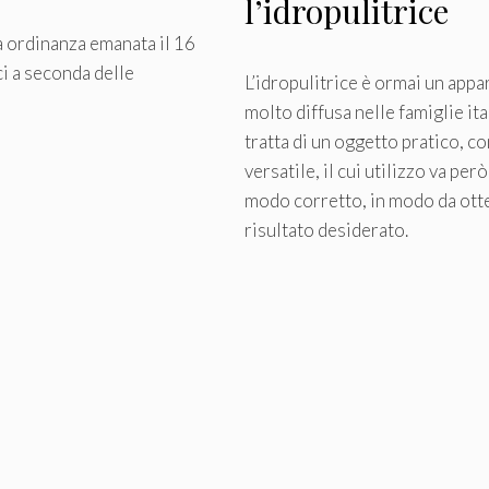
l’idropulitrice
na ordinanza emanata il 16
i a seconda delle
L’idropulitrice è ormai un app
molto diffusa nelle famiglie ita
tratta di un oggetto pratico, 
versatile, il cui utilizzo va per
modo corretto, in modo da otte
risultato desiderato.