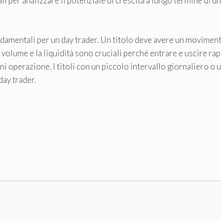
li per analizzare il potenziale di crescita a lungo termine di u
fondamentali per un day trader. Un titolo deve avere un movimen
l volume e la liquidità sono cruciali perché entrare e uscire r
gni operazione. I titoli con un piccolo intervallo giornaliero o
day trader.