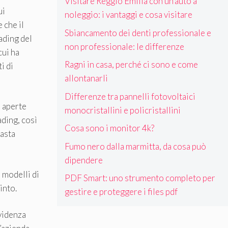
Visitare Reggio Emilia con un’auto a
ui
noleggio: i vantaggi e cosa visitare
 che il
Sbiancamento dei denti professionale e
ading del
non professionale: le differenze
cui ha
Ragni in casa, perché ci sono e come
i di
allontanarli
Differenze tra pannelli fotovoltaici
i aperte
monocristallini e policristallini
ading, così
Cosa sono i monitor 4k?
vasta
Fumo nero dalla marmitta, da cosa può
dipendere
 modelli di
PDF Smart: uno strumento completo per
into.
gestire e proteggere i files pdf
evidenza