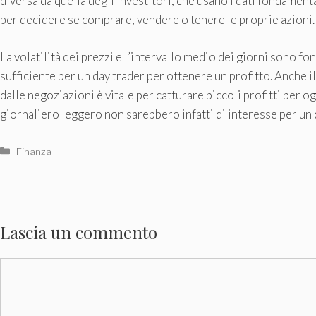
diversa da quella degli investitori, che usano i dati fondamenta
per decidere se comprare, vendere o tenere le proprie azioni.
La volatilità dei prezzi e l’intervallo medio dei giorni sono 
sufficiente per un day trader per ottenere un profitto. Anche i
dalle negoziazioni è vitale per catturare piccoli profitti per o
giornaliero leggero non sarebbero infatti di interesse per un 
Categorie
Finanza
Lascia un commento
Commento