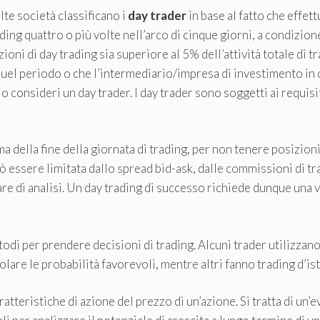
te società classificano i
day trader
in base al fatto che effett
ding quattro o più volte nell’arco di cinque giorni, a condizione
oni di day trading sia superiore al 5% dell’attività totale di tr
quel periodo o che l’intermediario/impresa di investimento in 
o consideri un day trader. I day trader sono soggetti ai requisit
a della fine della giornata di trading, per non tenere posizion
può essere limitata dallo spread bid-ask, dalle commissioni di tr
are di analisi. Un day trading di successo richiede dunque una 
odi per prendere decisioni di trading. Alcuni trader utilizzano
olare le probabilità favorevoli, mentre altri fanno trading d’ist
tteristiche di azione del prezzo di un’azione. Si tratta di un’