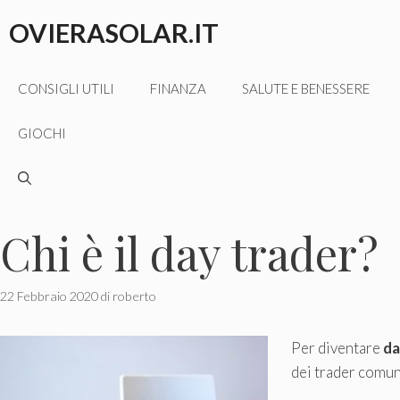
Vai
OVIERASOLAR.IT
al
contenuto
CONSIGLI UTILI
FINANZA
SALUTE E BENESSERE
GIOCHI
Chi è il day trader?
22 Febbraio 2020
di
roberto
Per diventare
da
dei trader comuni