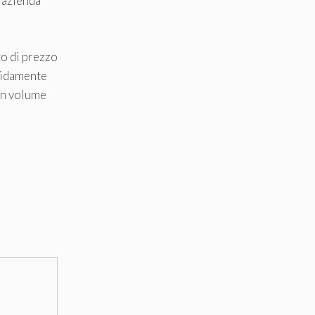
n’azienda
to di prezzo
apidamente
 un volume